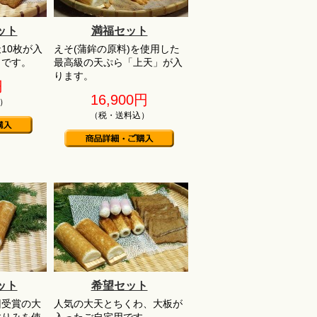
ット
満福セット
10枚が入
えそ(蒲鉾の原料)を使用した
トです。
最高級の天ぷら「上天」が入
ります。
円
16,900円
）
（税・送料込）
ット
希望セット
回受賞の大
人気の大天とちくわ、大板が