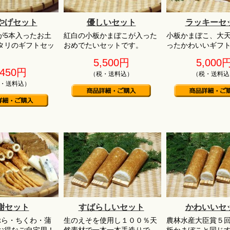
やげセット
優しいセット
ラッキーセ
が5本入ったお土
紅白の小板かまぼこが入った
小板かまぼこ、大天
タリのギフトセッ
おめでたいセットです。
ったかわいいギフ
5,500円
5,000
,450円
（税・送料込）
（税・送料込
・送料込）
謝セット
すばらしいセット
かわいいセ
ぷら・ちくわ・蒲
生のえそを使用し１００％天
農林水産大臣賞５