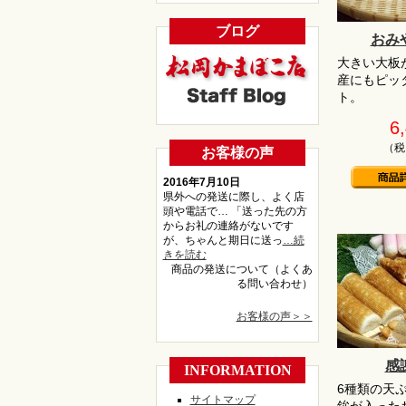
ブログ
おみ
大きい大板
産にもピッ
ト。
6
（税
お客様の声
2016年7月10日
県外への発送に際し、よく店
頭や電話で… 「送った先の方
からお礼の連絡がないです
が、ちゃんと期日に送っ
…続
きを読む
商品の発送について（よくあ
る問い合わせ）
お客様の声＞＞
感
INFORMATION
6種類の天
サイトマップ