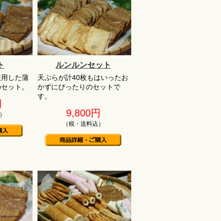
ト
ルンルンセット
使用した蒲
天ぷらが計40枚もはいったお
のセット。
かずにぴったりのセットで
す。
円
9,800円
）
（税・送料込）