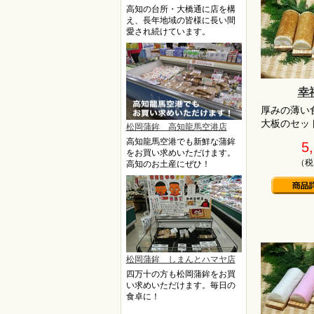
高知の台所・大橋通に店を構
え、長年地域の皆様に長い間
愛され続けています。
幸
厚みの薄い
大板のセッ
松岡蒲鉾 高知龍馬空港店
高知龍馬空港でも新鮮な蒲鉾
5
をお買い求めいただけます。
（税
高知のお土産にぜひ！
松岡蒲鉾 しまんとハマヤ店
四万十の方も松岡蒲鉾をお買
い求めいただけます。毎日の
食卓に！