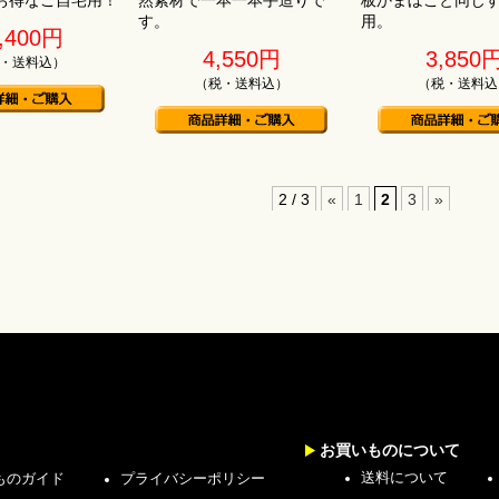
お得なご自宅用！
然素材で一本一本手造りで
板かまぼこと同じ
す。
用。
,400円
4,550円
3,850
・送料込）
（税・送料込）
（税・送料込
2 / 3
«
1
2
3
»
お買いものについて
送料について
ものガイド
プライバシーポリシー