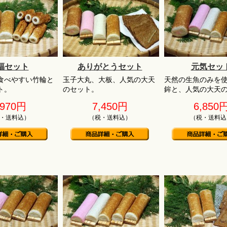
福セット
ありがとうセット
元気セッ
食べやすい竹輪と
玉子大丸、大板、人気の大天
天然の生魚のみを
ト。
のセット。
鉾と、人気の大天
,970円
7,450円
6,850
・送料込）
（税・送料込）
（税・送料込