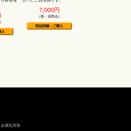
すりみを使
入ったご自宅用です。
7,000円
円
（税・送料込）
）
お支払方法